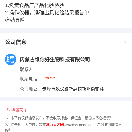
1.负责食品厂产品化验检验
2.操作仪器，准确出具化验结果报告单
缴纳五险
公司信息
内蒙古维你好生物科技有限公司
联系人：
****
联系电话：
公司地址：
赤峰市敖汉旗新惠镇新州街辅路
温馨提示
1、本平台仅供信息发布，不会收取押金、保证金，请微友务必谨慎！
2、请告知用人单位，是在
林西人才网
www.dss-mps.com上看到该招聘信息
的！