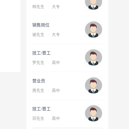
林先生
·
大专
销售岗位
谢先生
·
大专
技工/普工
罗先生
·
高中
营业员
男先生
·
高中
技工/普工
邓先生
·
高中