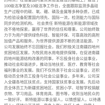
的特点，在借鉴国内重点实验室建设的基础上，建设了
100级洁净室及10级洁净工作台，全面跟踪监测多晶硅
生产过程中的碳、氧、硼、磷及金属等多种杂质，已成
为检验设备配置国内领先、国际一流，检测能力与国际
同步的检测机构。 社会责任 新特能源在新能源领域孜
孜不倦地探索，赢得了世界的信任和尊重。公司始终致
力于为用户提供绿色科技、智能环保、可靠高效的高附
加值产品和服务，为世界提供源源不断的清洁能源。 ？
公司发展始终不忘回报社会，我们积极关注南疆四地州
贫困地区发展，为牧民用水用电提供保障，在促进南疆
四地州能源结构改善的同事，不忘投身社会公益事业，
推动社会和谐进步，推动当地扶贫、医疗、教育等社会
福利事业的发展。我们不仅热衷于社会公益事业，还积
极动员全体员工投身与社会公益事业，多年来，公司深
入全疆各地区扶贫点，支持国家扶贫事业发展。先后动
员全体员工为新疆贫困地区、贫困小学、培智学校捐献
衣物、学习用品、体育用具、图书等，收到当地民众的
一致好评。 新特能源以事业留人，以情感留人，以待遇